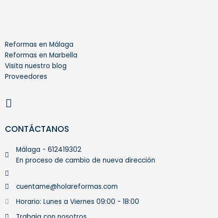
Reformas en Málaga
Reformas en Marbella
Visita nuestro blog
Proveedores
I
n
s
t
CONTÁCTANOS
a
g
Málaga - 612419302
En proceso de cambio de nueva dirección
r
a
m
cuentame@holareformas.com
Horario: Lunes a Viernes 09:00 - 18:00
Trabaja con nosotros