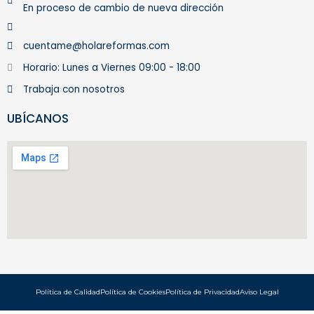
En proceso de cambio de nueva dirección
r
a
m
cuentame@holareformas.com
Horario: Lunes a Viernes 09:00 - 18:00
Trabaja con nosotros
UBÍCANOS
Política de Calidad
Política de Cookies
Política de Privacidad
Aviso Legal