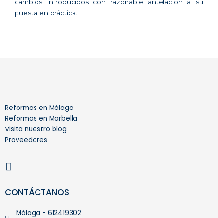
cambios introducidos con razonable antelación a su
puesta en práctica.
Reformas en Málaga
Reformas en Marbella
Visita nuestro blog
Proveedores
I
n
s
t
CONTÁCTANOS
a
g
Málaga - 612419302