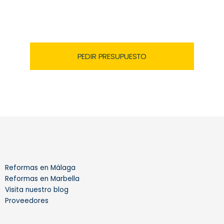
garantizando los mejores resultados, la mejor relación
calidad – precio y el cumplimiento de los plazos marcados.
PEDIR PRESUPUESTO
Reformas en Málaga
Reformas en Marbella
Visita nuestro blog
Proveedores
I