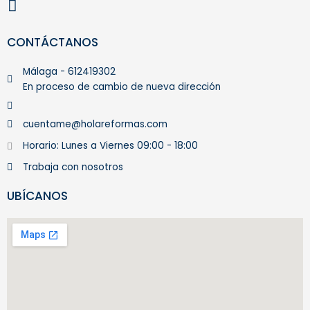
n
s
t
CONTÁCTANOS
a
g
Málaga - 612419302
En proceso de cambio de nueva dirección
r
a
m
cuentame@holareformas.com
Horario: Lunes a Viernes 09:00 - 18:00
Trabaja con nosotros
UBÍCANOS